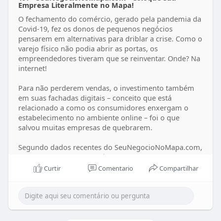
Empresa Literalmente no Mapa!
O fechamento do comércio, gerado pela pandemia da
Covid-19, fez os donos de pequenos negócios
pensarem em alternativas para driblar a crise. Como o
varejo físico não podia abrir as portas, os
empreendedores tiveram que se reinventar. Onde? Na
internet!
Para não perderem vendas, o investimento também
em suas fachadas digitais – conceito que está
relacionado a como os consumidores enxergam o
estabelecimento no ambiente online – foi o que
salvou muitas empresas de quebrarem.
Segundo dados recentes do SeuNegocioNoMapa.com,
houve um aumento nos últimos meses na ordem de
35% no número de pedidos online, comprovando o
Curtir
Comentario
Compartilhar
potencial positivo dessa mudança de comportamento.
Confira o conteúdo na íntegra em
https://seunegocionomapa.com/artigo/o-que-o-seu-
negocio-aprendeu-na-crise-da-covid-19