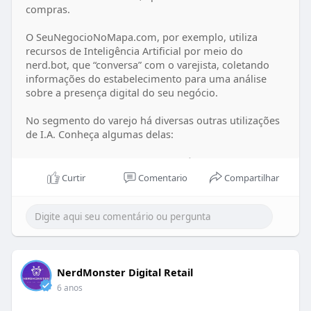
compras.
O SeuNegocioNoMapa.com, por exemplo, utiliza
recursos de Inteligência Artificial por meio do
nerd.bot, que “conversa” com o varejista, coletando
informações do estabelecimento para uma análise
sobre a presença digital do seu negócio.
No segmento do varejo há diversas outras utilizações
de I.A. Conheça algumas delas:
#1 Sites de empresas utilizam robôs (bots), que são
“treinados” para responderem perguntas dos clientes.
Curtir
Comentario
Compartilhar
Confira o conteúdo na íntegra em
https://seunegocionomapa.com/artigo/diferentes-
utilizacoes-de-inteligencia-artificial-no-varejo
NerdMonster Digital Retail
6 anos