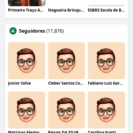
Primeiro Traço Arquitetura
Nogueira Brinquedos
ESBRE Escola de Bares e Restaurantes
Seguidores
(11,876)
Junior Solva
Cleber Santos Costa
Fabiano Luiz Garcia
Matrixas Alesior
Renan DA SILVA
Carolina Fratti