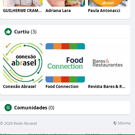
GUILHERME CRAMER BALLE
Adriana Lara
Paula Antonacci
Curtiu
(3)
Conexão Abrasel
Food Connection
Revista Bares & Restaurantes
Comunidades
(0)
Idioma
© 2026 Rede Abrasel
Sobre
Conteúdos exclusivos
Contato
Mais