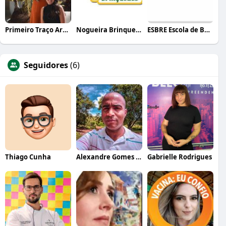
Primeiro Traço Arquitetura
Nogueira Brinquedos
ESBRE Escola de Bares e Restaurantes
Seguidores
(6)
Thiago Cunha
Alexandre Gomes Da Silva
Gabrielle Rodrigues