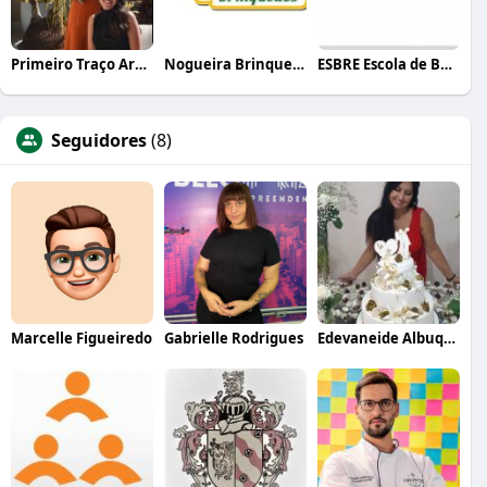
Primeiro Traço Arquitetura
Nogueira Brinquedos
ESBRE Escola de Bares e Restaurantes
Seguidores
(8)
Marcelle Figueiredo
Gabrielle Rodrigues
Edevaneide Albuquerque