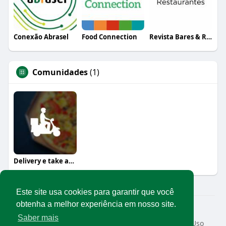
Conexão Abrasel
Food Connection
Revista Bares & Restaurantes
Comunidades
(1)
Delivery e take away
Este site usa cookies para garantir que você
obtenha a melhor experiência em nosso site.
© 2026 Rede Abrasel
Saber mais
Início
Sobre
Contato
Privacidade
Termos de Uso