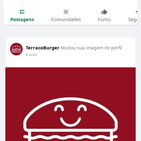
Postagens
Comunidades
Curtiu
Segui
TerracoBurger
Mudou sua imagem de perfil
6 anos