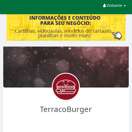
Visitante
TerracoBurger