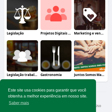
Legislação
Projetos Digitais Abrasel
Marketing e vendas
Legislação trabalhista
Gastronomia
Juntos Somos Mais Fortes
Este site usa cookies para garantir que você
obtenha a melhor experiência em nosso site.
© 2026 Rede Abrasel
Saber mais
Início
Sobre
Contato
Privacidade
Termos de Uso
Conteúdos exclusivos