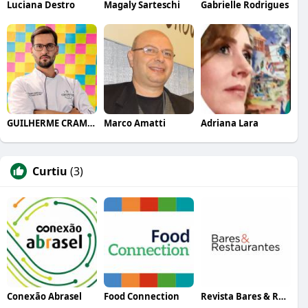
Luciana Destro
Magaly Sarteschi
Gabrielle Rodrigues
GUILHERME CRAMER BALLE
Marco Amatti
Adriana Lara
Curtiu
(3)
Conexão Abrasel
Food Connection
Revista Bares & Restaurantes