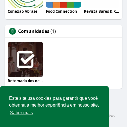
Conexão Abrasel
Food Connection
Revista Bares & Restaurantes
Comunidades
(1)
Retomada dos negócios
Este site usa cookies para garantir que você
obtenha a melhor experiência em nosso site.
© 2026 Rede Abrasel
Saber mais
Início
Sobre
Contato
Privacidade
Termos de Uso
Conteúdos exclusivos