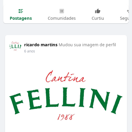
Postagens
Comunidades
Curtiu
Segui
ricardo martins
Mudou sua imagem de perfil
6 anos