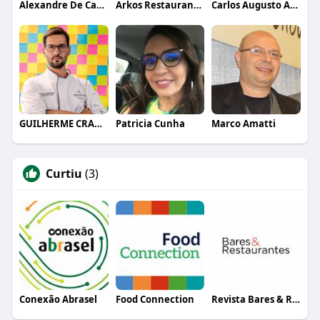
Alexandre De Camilis
Arkos Restaurante Dedo de Moça
Carlos Augusto Alves
GUILHERME CRAMER BALLE
Patricia Cunha
Marco Amatti
Curtiu
(3)
Conexão Abrasel
Food Connection
Revista Bares & Restaurantes