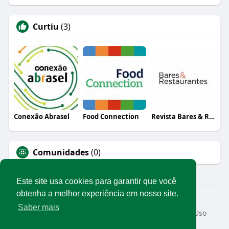
Curtiu
(3)
Conexão Abrasel
Food Connection
Revista Bares & Restaurantes
Comunidades
(0)
Este site usa cookies para garantir que você
obtenha a melhor experiência em nosso site.
© 2026 Rede Abrasel
Saber mais
Início
Sobre
Contato
Privacidade
Termos de Uso
Conteúdos exclusivos