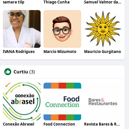
samara tilp
Thiago Cunha
Samuel Valmor da Silva
IVANA Rodrigues
Marcio Mizumoto
Mauricio Gurgitano
Curtiu
(3)
Conexão Abrasel
Food Connection
Revista Bares & Restaurantes