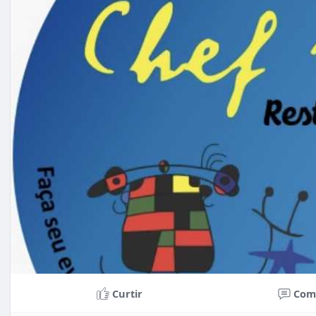
Curtir
Com