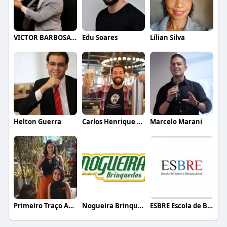
VICTOR BARBOSA QUARANTA
Edu Soares
Lílian Silva
Helton Guerra
Carlos Henrique de Faria Vasconcelos
Marcelo Marani
Primeiro Traço Arquitetura
Nogueira Brinquedos
ESBRE Escola de Bares e Restaurantes