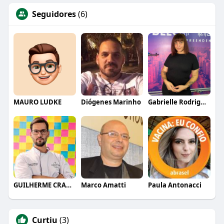
Seguidores
(6)
MAURO LUDKE
Diógenes Marinho
Gabrielle Rodrigues
GUILHERME CRAMER BALLE
Marco Amatti
Paula Antonacci
Curtiu
(3)