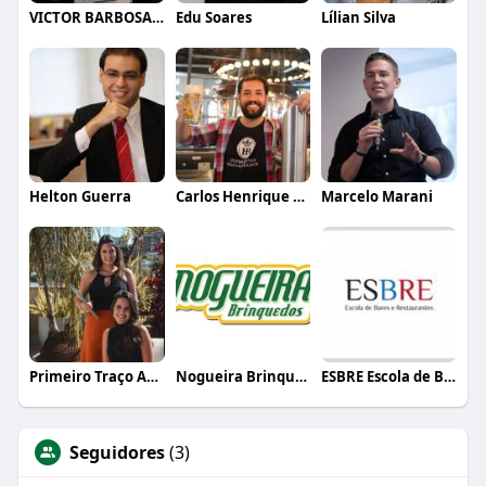
VICTOR BARBOSA QUARANTA
Edu Soares
Lílian Silva
Helton Guerra
Carlos Henrique de Faria Vasconcelos
Marcelo Marani
Primeiro Traço Arquitetura
Nogueira Brinquedos
ESBRE Escola de Bares e Restaurantes
Seguidores
(3)