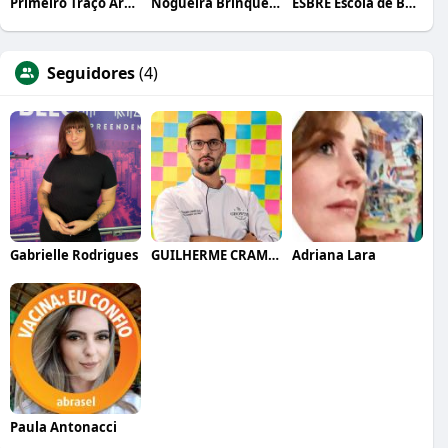
Primeiro Traço Arquitetura
Nogueira Brinquedos
ESBRE Escola de Bares e Restaurantes
Seguidores
(4)
Gabrielle Rodrigues
GUILHERME CRAMER BALLE
Adriana Lara
Paula Antonacci