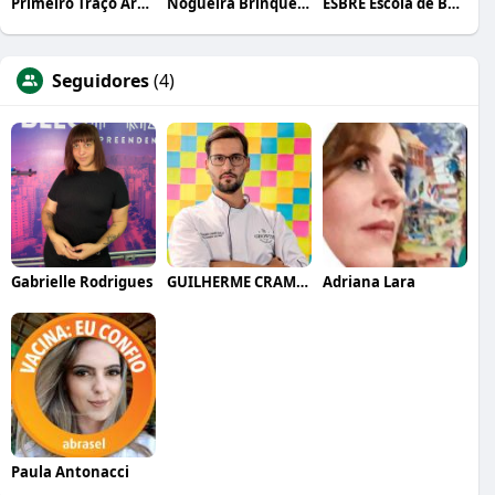
Primeiro Traço Arquitetura
Nogueira Brinquedos
ESBRE Escola de Bares e Restaurantes
Seguidores
(4)
Gabrielle Rodrigues
GUILHERME CRAMER BALLE
Adriana Lara
Paula Antonacci