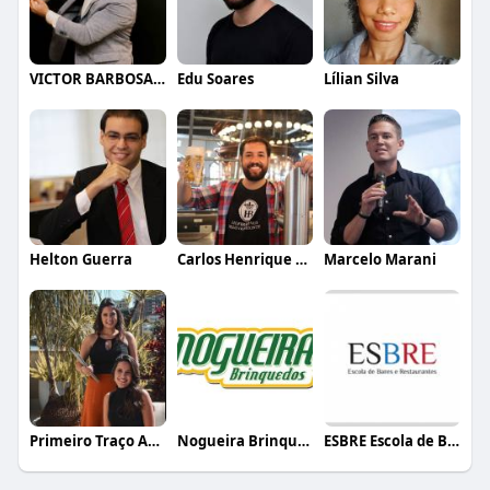
VICTOR BARBOSA QUARANTA
Edu Soares
Lílian Silva
Helton Guerra
Carlos Henrique de Faria Vasconcelos
Marcelo Marani
Primeiro Traço Arquitetura
Nogueira Brinquedos
ESBRE Escola de Bares e Restaurantes