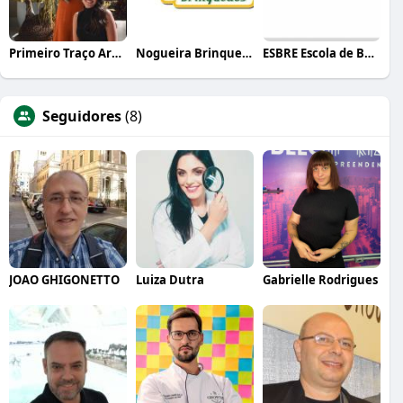
Primeiro Traço Arquitetura
Nogueira Brinquedos
ESBRE Escola de Bares e Restaurantes
Seguidores
(8)
JOAO GHIGONETTO
Luiza Dutra
Gabrielle Rodrigues