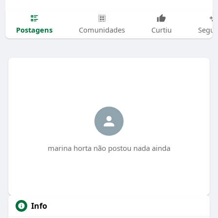
Postagens
Comunidades
Curtiu
Segui
marina horta não postou nada ainda
Info