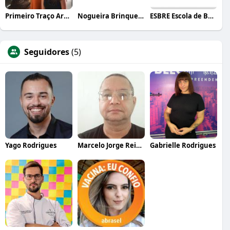
Primeiro Traço Arquitetura
Nogueira Brinquedos
ESBRE Escola de Bares e Restaurantes
Seguidores
(5)
Yago Rodrigues
Marcelo Jorge Reis Ferreira
Gabrielle Rodrigues