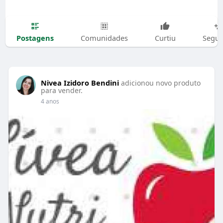
Postagens
Comunidades
Curtiu
Segui
Nivea Izidoro Bendini
adicionou novo produto
para vender.
4 anos