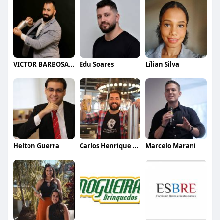
VICTOR BARBOSA QUARANTA
Edu Soares
Lílian Silva
Helton Guerra
Carlos Henrique de Faria Vasconcelos
Marcelo Marani