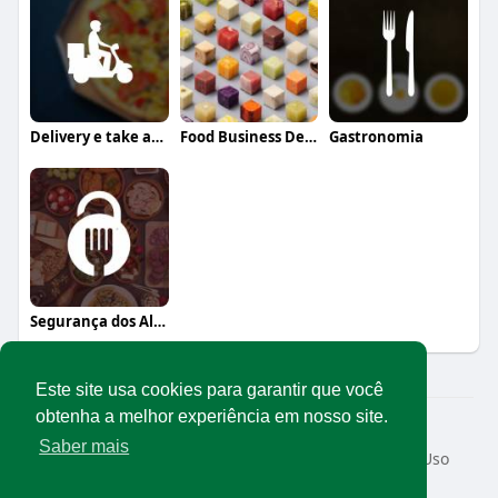
Delivery e take away
Food Business Design
Gastronomia
Segurança dos Alimentos
Este site usa cookies para garantir que você
obtenha a melhor experiência em nosso site.
© 2026 Rede Abrasel
Saber mais
Início
Sobre
Contato
Privacidade
Termos de Uso
Conteúdos exclusivos