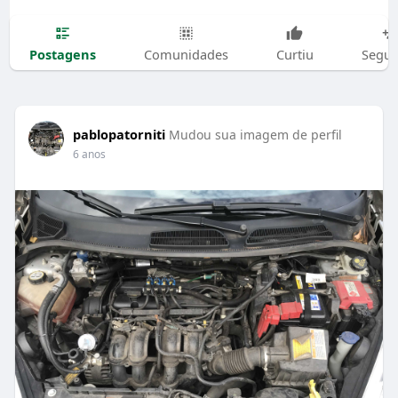
Postagens
Comunidades
Curtiu
Segui
pablopatorniti
Mudou sua imagem de perfil
6 anos