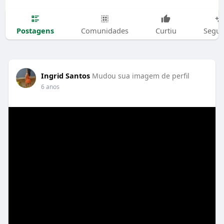
Postagens
Comunidades
Curtiu
Segui
Ingrid Santos
Mudou sua imagem de perfil
6 anos