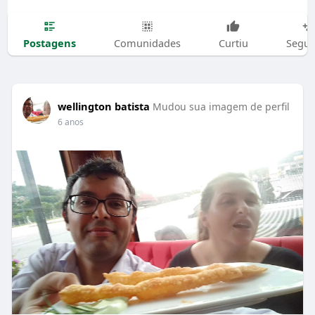
Postagens
Comunidades
Curtiu
Segui
wellington batista
Mudou sua imagem de perfil
6 anos