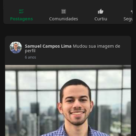
Postagens
Comunidades
Curtiu
Segui
Samuel Campos Lima
Mudou sua imagem de
perfil
6 anos