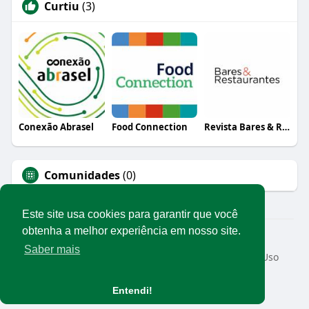
Curtiu
(3)
Conexão Abrasel
Food Connection
Revista Bares & Restaurantes
Comunidades
(0)
Este site usa cookies para garantir que você
obtenha a melhor experiência em nosso site.
© 2026 Rede Abrasel
Saber mais
Início
Sobre
Contato
Privacidade
Termos de Uso
Conteúdos exclusivos
Idioma
Entendi!