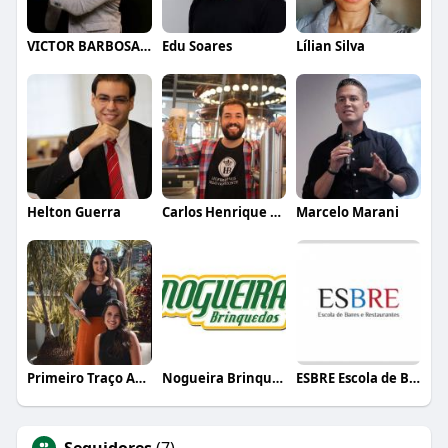
VICTOR BARBOSA QUARANTA
Edu Soares
Lílian Silva
Helton Guerra
Carlos Henrique de Faria Vasconcelos
Marcelo Marani
Primeiro Traço Arquitetura
Nogueira Brinquedos
ESBRE Escola de Bares e Restaurantes
Seguidores
(7)