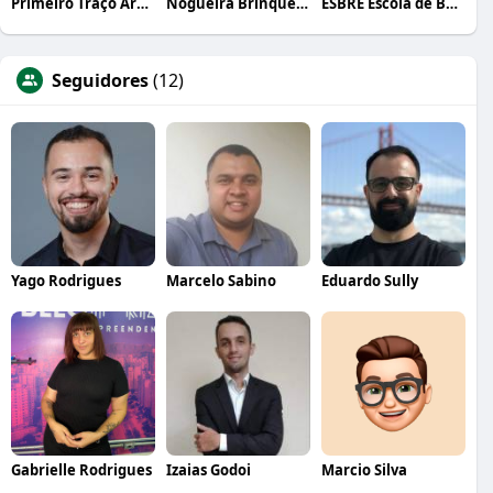
Primeiro Traço Arquitetura
Nogueira Brinquedos
ESBRE Escola de Bares e Restaurantes
Seguidores
(12)
Yago Rodrigues
Marcelo Sabino
Eduardo Sully
Gabrielle Rodrigues
Izaias Godoi
Marcio Silva