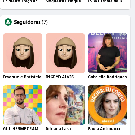
Primeiro Traço Arquitetura
Nogueira Brinquedos
ESBRE Escola de Bares e Restaurantes
Seguidores
(7)
Emanuele Batistela
INGRYD ALVES
Gabrielle Rodrigues
GUILHERME CRAMER BALLE
Adriana Lara
Paula Antonacci