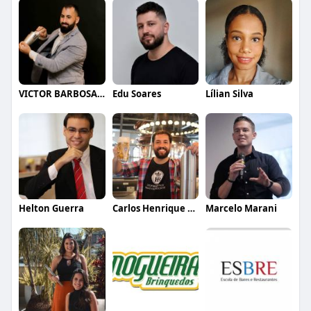
VICTOR BARBOSA QUARANTA
Edu Soares
Lílian Silva
Helton Guerra
Carlos Henrique de Faria Vasconcelos
Marcelo Marani