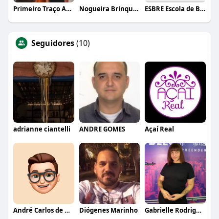
Primeiro Traço Arquitetura
Nogueira Brinquedos
ESBRE Escola de Bares e Restaurantes
Seguidores
(10)
adrianne ciantelli
ANDRE GOMES
Açaí Real
André Carlos de Oliveira Filho
Diógenes Marinho
Gabrielle Rodrigues