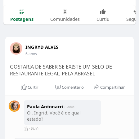
Postagens
Comunidades
Curtiu
Segui
INGRYD ALVES
6 anos
GOSTARIA DE SABER SE EXISTE UM SELO DE
RESTAURANTE LEGAL, PELA ABRASEL
Curtir
Comentario
Compartilhar
Paula Antonacci
6 anos
Oi, Ingrid. Você é de qual
estado?
·
0