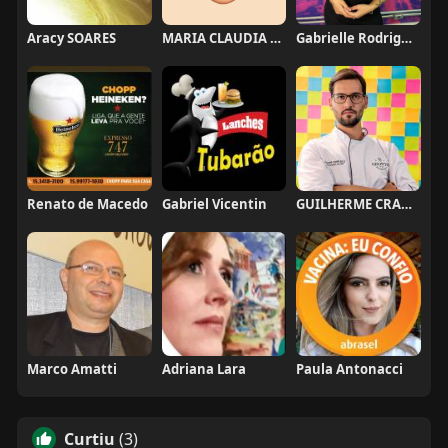
Aracy SOARES
MARIA CLAUDIA FURUKAWA
Gabrielle Rodrigues
Renato de Macedo
Gabriel Vicentin
GUILHERME CRAMER BALLE
Marco Amatti
Adriana Lara
Paula Antonacci
Curtiu
(3)