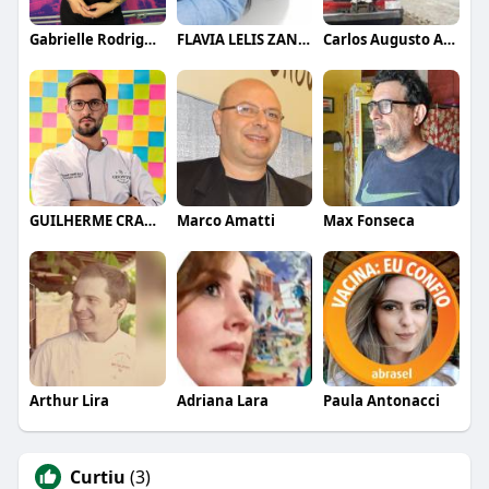
Gabrielle Rodrigues
FLAVIA LELIS ZANELLI
Carlos Augusto Alves
GUILHERME CRAMER BALLE
Marco Amatti
Max Fonseca
Arthur Lira
Adriana Lara
Paula Antonacci
Curtiu
(3)