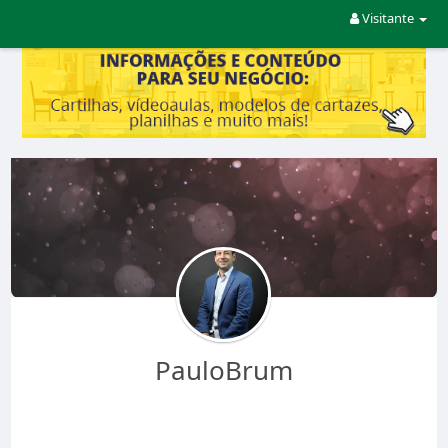
Visitante
PauloBrum