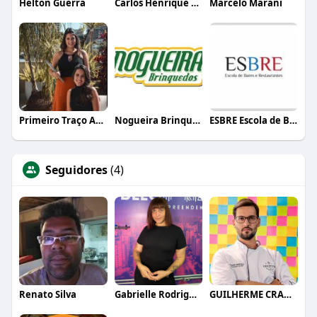
Helton Guerra
Carlos Henrique de Faria Vasconcelos
Marcelo Marani
Primeiro Traço Arquitetura
Nogueira Brinquedos
ESBRE Escola de Bares e Restaurantes
Seguidores
(4)
Renato Silva
Gabrielle Rodrigues
GUILHERME CRAMER BALLE