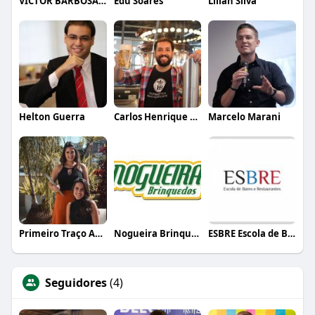
VICTOR BARBOSA QUARANTA
Edu Soares
Lílian Silva
Helton Guerra
Carlos Henrique de Faria Vasconcelos
Marcelo Marani
Primeiro Traço Arquitetura
Nogueira Brinquedos
ESBRE Escola de Bares e Restaurantes
Seguidores
(4)