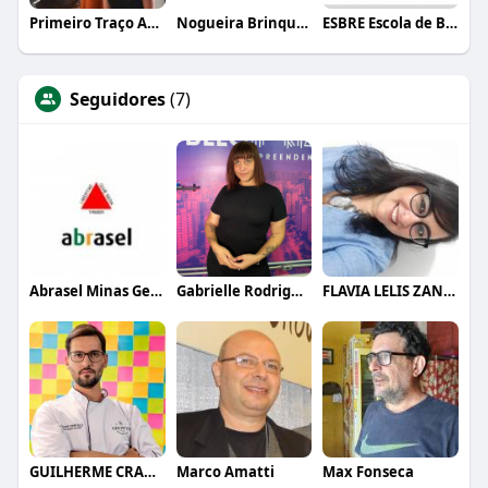
Primeiro Traço Arquitetura
Nogueira Brinquedos
ESBRE Escola de Bares e Restaurantes
Seguidores
(7)
Abrasel Minas Gerais
Gabrielle Rodrigues
FLAVIA LELIS ZANELLI
GUILHERME CRAMER BALLE
Marco Amatti
Max Fonseca