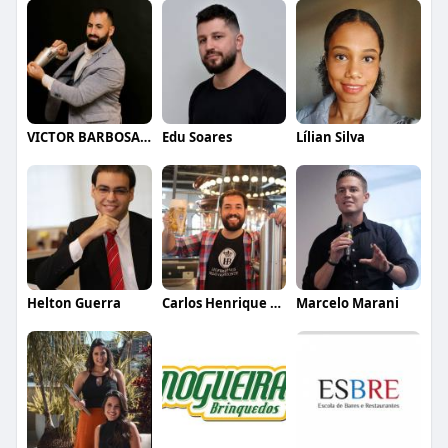
VICTOR BARBOSA QUARANTA
Edu Soares
Lílian Silva
Helton Guerra
Carlos Henrique de Faria Vasconcelos
Marcelo Marani