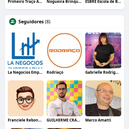
Primeiro Traço Arquitetura
Nogueira Brinquedos
ESBRE Escola de Bares e Restaurantes
Seguidores
(8)
La Negocios Empresariais
Rodriaço
Gabrielle Rodrigues
Franciele Rebonatto
GUILHERME CRAMER BALLE
Marco Amatti