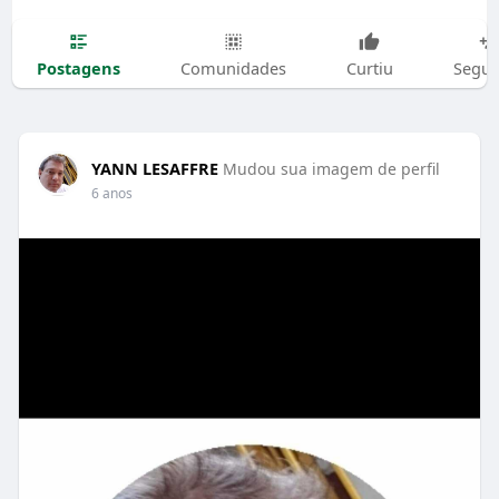
Postagens
Comunidades
Curtiu
Segui
YANN LESAFFRE
Mudou sua imagem de perfil
6 anos