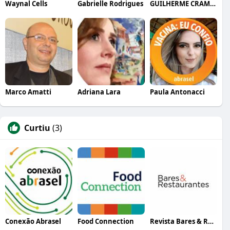
Waynal Cells
Gabrielle Rodrigues
GUILHERME CRAMER BALLE
Marco Amatti
Adriana Lara
Paula Antonacci
Curtiu
(3)
Conexão Abrasel
Food Connection
Revista Bares & Restaurantes