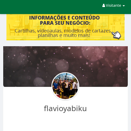
Visitante
flavioyabiku