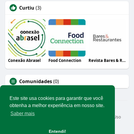
Curtiu
(3)
Conexão Abrasel
Food Connection
Revista Bares & Restaurantes
Comunidades
(0)
Este site usa cookies para garantir que você
obtenha a melhor experiência em nosso site.
© 2026 Rede Abrasel
Saber mais
Início
Sobre
Contato
Privacidade
Termos de Uso
Conteúdos exclusivos
Idioma
Entendi!