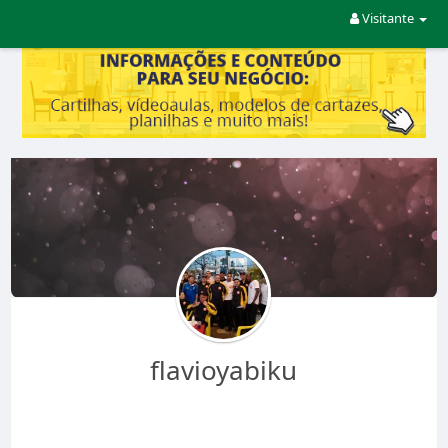
Visitante
flavioyabiku