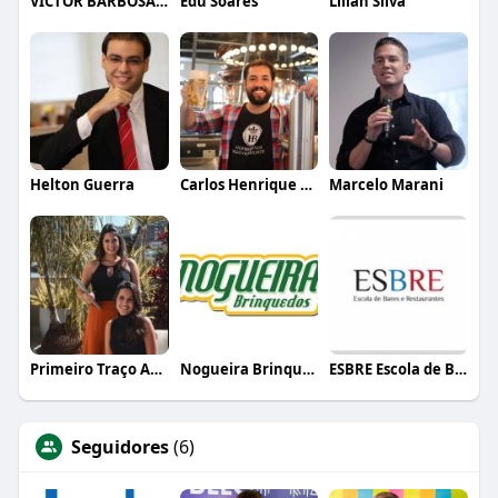
VICTOR BARBOSA QUARANTA
Edu Soares
Lílian Silva
Helton Guerra
Carlos Henrique de Faria Vasconcelos
Marcelo Marani
Primeiro Traço Arquitetura
Nogueira Brinquedos
ESBRE Escola de Bares e Restaurantes
Seguidores
(6)