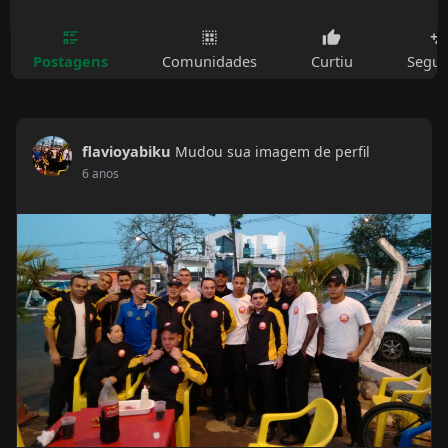
Postagens
Comunidades
Curtiu
Segui
flavioyabiku
Mudou sua imagem de perfil
6 anos