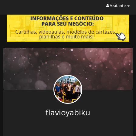
Visitante
flavioyabiku