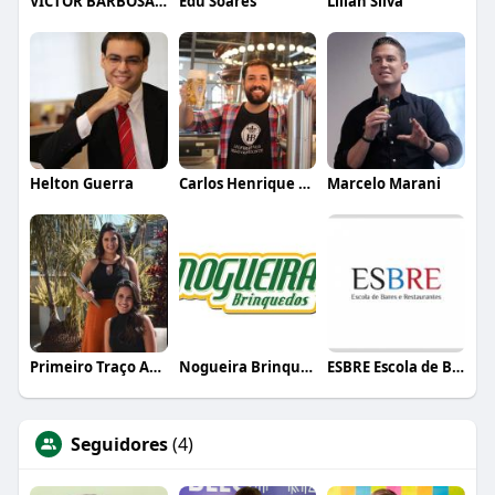
VICTOR BARBOSA QUARANTA
Edu Soares
Lílian Silva
Helton Guerra
Carlos Henrique de Faria Vasconcelos
Marcelo Marani
Primeiro Traço Arquitetura
Nogueira Brinquedos
ESBRE Escola de Bares e Restaurantes
Seguidores
(4)