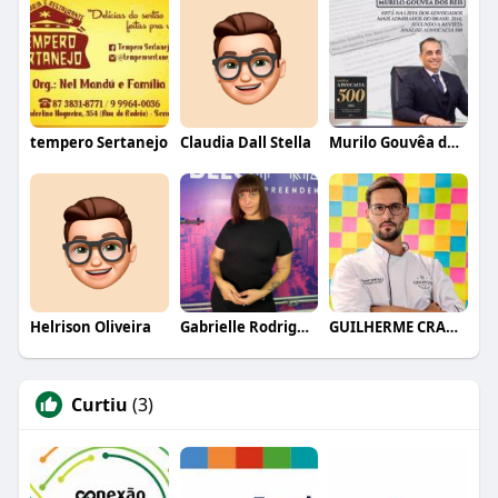
tempero Sertanejo
Claudia Dall Stella
Murilo Gouvêa dos Reis
Helrison Oliveira
Gabrielle Rodrigues
GUILHERME CRAMER BALLE
Curtiu
(3)