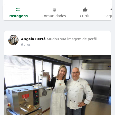
Postagens
Comunidades
Curtiu
Segui
Angela Berté
Mudou sua imagem de perfil
6 anos