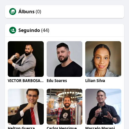
Álbuns
(0)
Seguindo
(44)
VICTOR BARBOSA QUARANTA
Edu Soares
Lílian Silva
Helton Guerra
Carlos Henrique de Faria Vasconcelos
Marcelo Marani