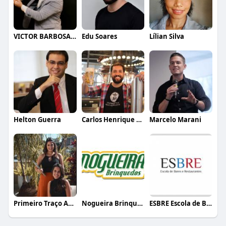
VICTOR BARBOSA QUARANTA
Edu Soares
Lílian Silva
Helton Guerra
Carlos Henrique de Faria Vasconcelos
Marcelo Marani
Primeiro Traço Arquitetura
Nogueira Brinquedos
ESBRE Escola de Bares e Restaurantes