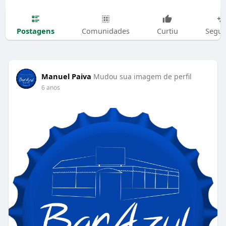
Postagens
Comunidades
Curtiu
Segui
Manuel Paiva
Mudou sua imagem de perfil
6 anos