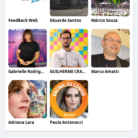
FeedBack Web
Eduardo Santos
Márcio Souza
Gabrielle Rodrigues
GUILHERME CRAMER BALLE
Marco Amatti
Adriana Lara
Paula Antonacci