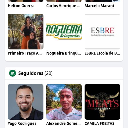
Helton Guerra
Carlos Henrique de Faria Vasconcelos
Marcelo Marani
Primeiro Traço Arquitetura
Nogueira Brinquedos
ESBRE Escola de Bares e Restaurantes
Seguidores
(20)
Yago Rodrigues
Alexandre Gomes Da Silva
CAMILA FREITAS