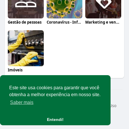
Gestão de pessoas
Coronavírus - Informação, orientação e a
Marketing e vendas
Imóveis
Este site usa cookies para garantir que você
obtenha a melhor experiência em nosso site.
© 2026 Rede Abrasel
Saber mais
Início
Sobre
Contato
Privacidade
Termos de Uso
Conteúdos exclusivos
Idioma
Entendi!