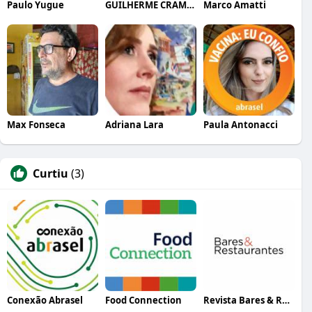
Paulo Yugue
GUILHERME CRAMER BALLE
Marco Amatti
Max Fonseca
Adriana Lara
Paula Antonacci
Curtiu
(3)
Conexão Abrasel
Food Connection
Revista Bares & Restaurantes