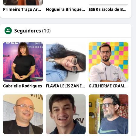
Primeiro Traço Arquitetura
Nogueira Brinquedos
ESBRE Escola de Bares e Restaurantes
Seguidores
(10)
Gabrielle Rodrigues
FLAVIA LELIS ZANELLI
GUILHERME CRAMER BALLE