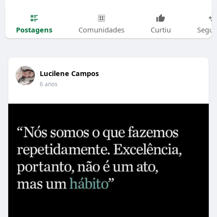
Postagens
Comunidades
Curtiu
Segui
Lucilene Campos
6 anos