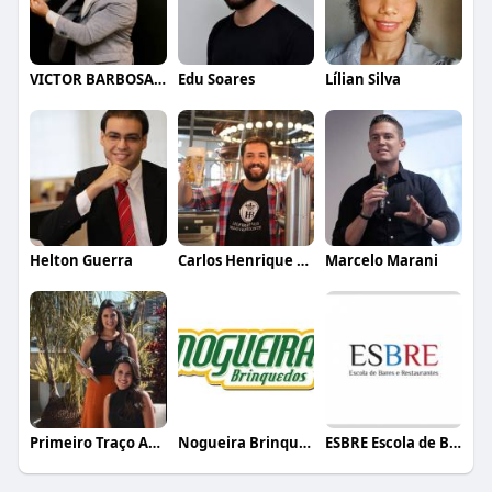
VICTOR BARBOSA QUARANTA
Edu Soares
Lílian Silva
Helton Guerra
Carlos Henrique de Faria Vasconcelos
Marcelo Marani
Primeiro Traço Arquitetura
Nogueira Brinquedos
ESBRE Escola de Bares e Restaurantes