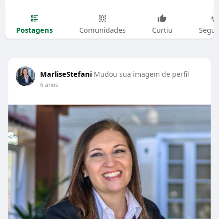
Postagens
Comunidades
Curtiu
Segui
MarliseStefani
Mudou sua imagem de perfil
6 anos