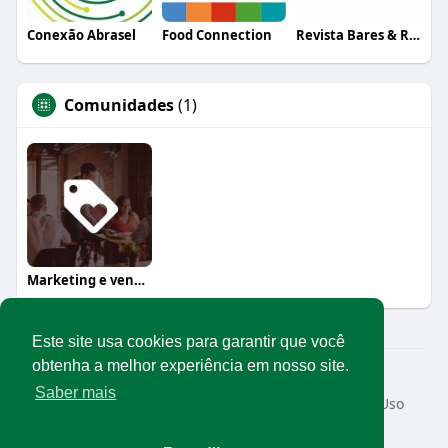
Conexão Abrasel
Food Connection
Revista Bares & Restaurantes
Comunidades
(1)
Marketing e vendas
Este site usa cookies para garantir que você
obtenha a melhor experiência em nosso site.
© 2026 Rede Abrasel
Saber mais
Início
Sobre
Contato
Privacidade
Termos de Uso
Conteúdos exclusivos